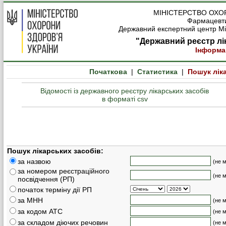
МІНІСТЕРСТВО ОХО
Фармацевти
Державний експертний центр Мін
"Державний реєстр лі
Інформа
Початкова
|
Статистика
|
Пошук лік
Відомості із державного реєстру лікарських засобів
в форматі csv
Пошук лікарських засобів:
за назвою
(не 
за номером реєстраційного
(не 
посвідчення (РП)
початок терміну дії РП
за МНН
(не 
за кодом АТС
(не 
за складом діючих речовин
(не 